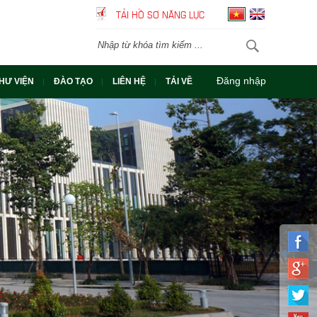
TẢI HỒ SƠ NĂNG LỰC
Đăng nhập
HƯ VIỆN
ĐÀO TẠO
LIÊN HỆ
TẢI VỀ