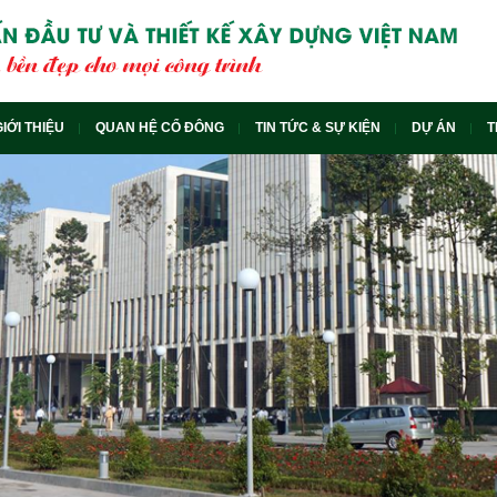
GIỚI THIỆU
QUAN HỆ CỔ ĐÔNG
TIN TỨC & SỰ KIỆN
DỰ ÁN
T