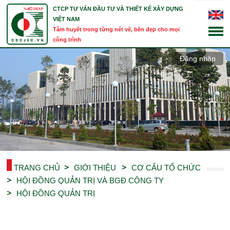
CTCP TƯ VẤN ĐẦU TƯ VÀ THIẾT KẾ XÂY DỰNG
VIỆT NAM
Tâm huyết trong từng nét vẽ, bền đẹp cho mọi
công trình
Đăng nhập
TRANG CHỦ
GIỚI THIỆU
CƠ CẤU TỔ CHỨC
HỘI ĐỒNG QUẢN TRỊ VÀ BGĐ CÔNG TY
HỘI ĐỒNG QUẢN TRỊ