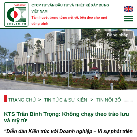
CTCP TƯ VẤN ĐẦU TƯ VÀ THIẾT KẾ XÂY DỰNG
VIỆT NAM
Tâm huyết trong từng nét vẽ, bền đẹp cho mọi
công trình
Đăng nhập
TRANG CHỦ
TIN TỨC & SỰ KIỆN
TIN NỘI BỘ
KTS Trần Bình Trọng: Không chạy theo trào lưu
và mỹ từ
“Diễn đàn Kiến trúc với Doanh nghiệp – Vì sự phát triển