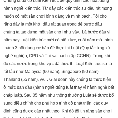
Chúng ta đã có Luật Kiến trúc để quy định các hoạt động
hành nghề kiến trúc. Từ đây các kiến trúc sư đều rất mong
muốn có một sân chơi bình đẳng và minh bạch. Tôi cho
rằng đây là một khởi đầu rất quan trọng để bước đầu
chúng ta tạo dựng một sân chơi như vậy. Là bước đầu vì
năm nay Luật kiến trúc mới có hiệu lực, cuối năm mới hình
thành 3 nội dung cơ bản để thực thi Luật (Quy tắc ứng xử
nghề nghiệp, CPD và Thi sát hạch cấp CCHN). Trong khi
đó các nước trong khu vực đã thực thi Luật Kiến trúc sư từ
rất lâu như Malaysia (60 năm), Singapore (90 năm),
Thailand (55 năm), vv… Giai đoạn này chúng ta thực hiện
ở mức ban đầu (hành nghề đúng luật thay vì hành nghề bất
chấp luật). Sau 05 năm như thông thường Luật sẽ được bổ
sung điều chỉnh cho phù hợp trình độ phát triển, các quy
định cũng được cập nhật theo. Khi đó tôi tin rằng sân chơi