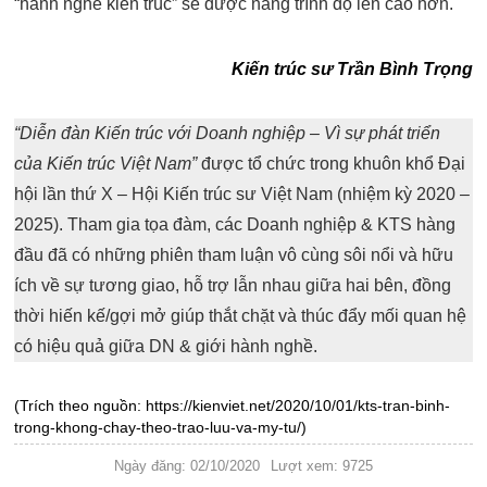
“hành nghề kiến trúc” sẽ được nâng trình độ lên cao hơn.
Kiến trúc sư Trần Bình Trọng
“Diễn đàn Kiến trúc với Doanh nghiệp – Vì sự phát triển
của Kiến trúc Việt Nam”
được tổ chức trong khuôn khổ Đại
hội lần thứ X – Hội Kiến trúc sư Việt Nam (nhiệm kỳ 2020 –
2025). Tham gia tọa đàm, các Doanh nghiệp & KTS hàng
đầu đã có những phiên tham luận vô cùng sôi nổi và hữu
ích về sự tương giao, hỗ trợ lẫn nhau giữa hai bên, đồng
thời hiến kế/gợi mở giúp thắt chặt và thúc đẩy mối quan hệ
có hiệu quả giữa DN & giới hành nghề.
(Trích theo nguồn: https://kienviet.net/2020/10/01/kts-tran-binh-
trong-khong-chay-theo-trao-luu-va-my-tu/)
Ngày đăng: 02/10/2020
Lượt xem: 9725