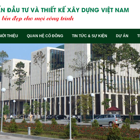
GIỚI THIỆU
QUAN HỆ CỔ ĐÔNG
TIN TỨC & SỰ KIỆN
DỰ ÁN
T