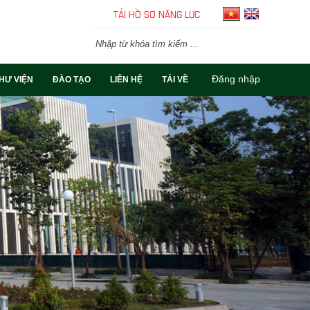
TẢI HỒ SƠ NĂNG LỰC
Đăng nhập
HƯ VIỆN
ĐÀO TẠO
LIÊN HỆ
TẢI VỀ