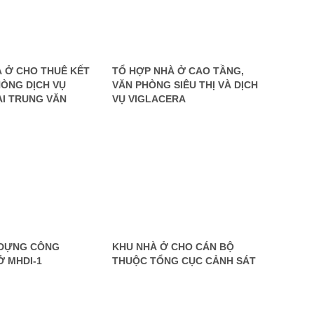
 Ở CHO THUÊ KẾT
TỔ HỢP NHÀ Ở CAO TẦNG,
ÒNG DỊCH VỤ
VĂN PHÒNG SIÊU THỊ VÀ DỊCH
I TRUNG VĂN
VỤ VIGLACERA
 DỰNG CÔNG
KHU NHÀ Ở CHO CÁN BỘ
Ở MHDI-1
THUỘC TỔNG CỤC CẢNH SÁT