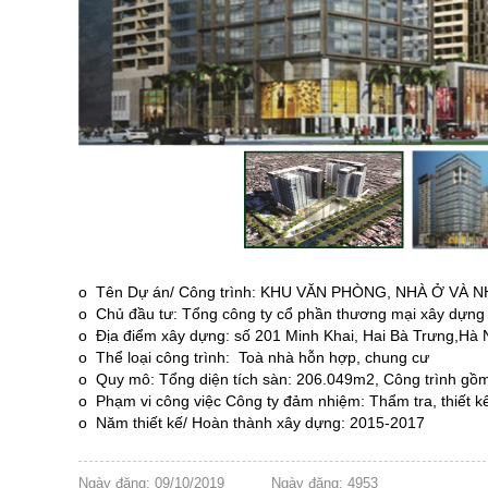
o
Tên Dự án/ Công trình
: KHU VĂN PHÒNG, NHÀ Ở VÀ NH
o
Chủ đầu tư: Tổng công ty cổ phần thương mại xây dựng
o
Địa điểm xây dựng: số 201 Minh Khai, Hai Bà Trưng,Hà 
o
Thể loại công trình:
Toà nhà hỗn hợp, chung cư
o
Quy mô: Tổng diện tích sàn: 206.049m2, Công trình gồm
o
Phạm vi công việc Công ty đảm nhiệm: Thẩm tra, thiết kế
o
Năm thiết kế/ Hoàn thành xây dựng: 2015-2017
Ngày đăng: 09/10/2019
Ngày đăng: 4953