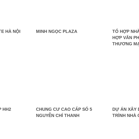
TE HÀ NỘI
MINH NGỌC PLAZA
TỔ HỢP NHÀ
HỢP VĂN PH
THƯƠNG MẠ
P HH2
CHUNG CƯ CAO CẤP SỐ 5
DỰ ÁN XÂY
NGUYỄN CHÍ THANH
TRÌNH NHÀ 