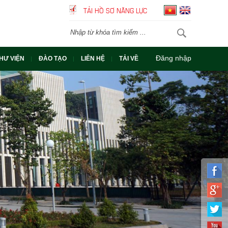
TẢI HỒ SƠ NĂNG LỰC
Đăng nhập
HƯ VIỆN
ĐÀO TẠO
LIÊN HỆ
TẢI VỀ