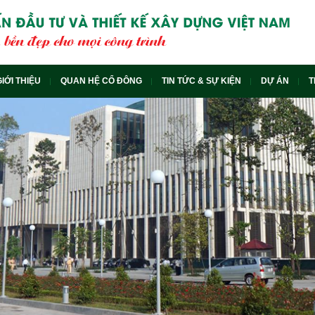
GIỚI THIỆU
QUAN HỆ CỔ ĐÔNG
TIN TỨC & SỰ KIỆN
DỰ ÁN
T