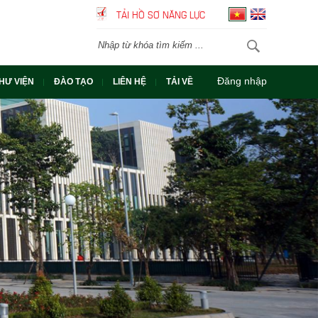
TẢI HỒ SƠ NĂNG LỰC
Đăng nhập
HƯ VIỆN
ĐÀO TẠO
LIÊN HỆ
TẢI VỀ