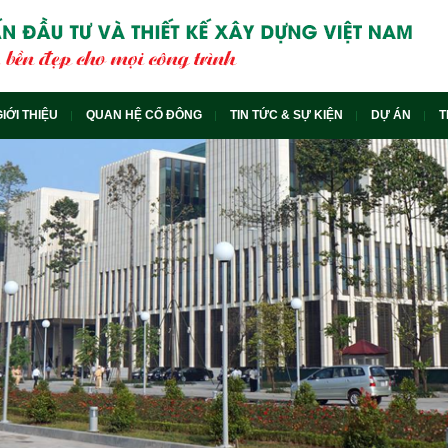
GIỚI THIỆU
QUAN HỆ CỔ ĐÔNG
TIN TỨC & SỰ KIỆN
DỰ ÁN
T