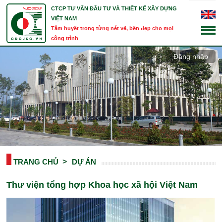
CTCP TƯ VẤN ĐẦU TƯ VÀ THIẾT KẾ XÂY DỰNG
VIỆT NAM
Tâm huyết trong từng nét vẽ, bền đẹp cho mọi
công trình
Đăng nhập
TRANG CHỦ
DỰ ÁN
Thư viện tổng hợp Khoa học xã hội Việt Nam