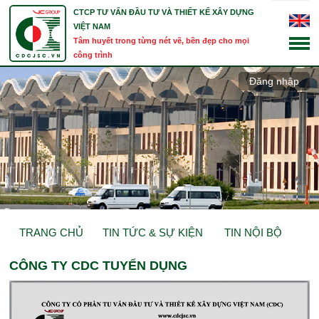
CTCP TƯ VẤN ĐẦU TƯ VÀ THIẾT KẾ XÂY DỰNG
VIỆT NAM
Tâm huyết trong từng nét vẽ, bền đẹp cho mọi
công trình
Đăng nhập
TRANG CHỦ
TIN TỨC & SỰ KIỆN
TIN NỘI BỘ
CÔNG TY CDC TUYỂN DỤNG