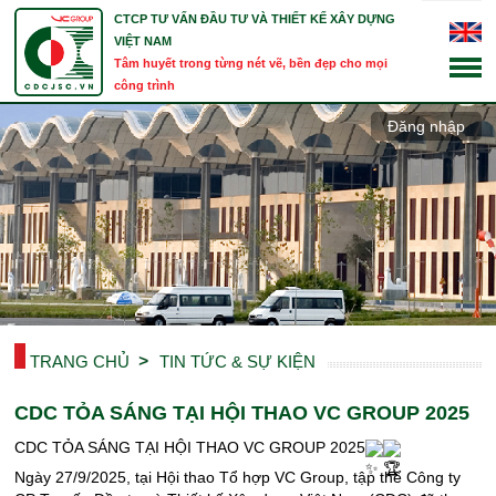
CTCP TƯ VẤN ĐẦU TƯ VÀ THIẾT KẾ XÂY DỰNG
VIỆT NAM
Tâm huyết trong từng nét vẽ, bền đẹp cho mọi
công trình
Đăng nhập
TRANG CHỦ
TIN TỨC & SỰ KIỆN
CDC TỎA SÁNG TẠI HỘI THAO VC GROUP 2025
CDC TỎA SÁNG TẠI HỘI THAO VC GROUP 2025
Ngày 27/9/2025, tại Hội thao Tổ hợp VC Group, tập thể Công ty