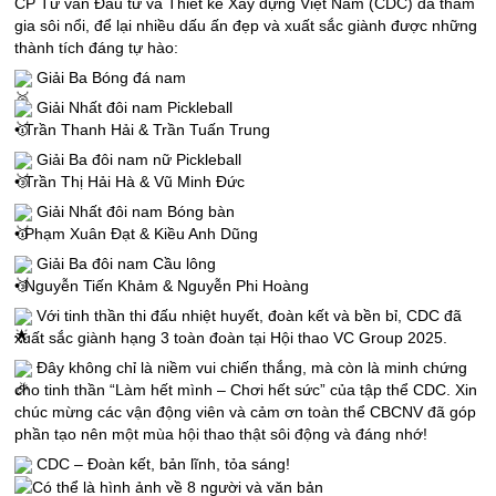
CP Tư vấn Đầu tư và Thiết kế Xây dựng Việt Nam (CDC) đã tham
gia sôi nổi, để lại nhiều dấu ấn đẹp và xuất sắc giành được những
thành tích đáng tự hào:
Giải Ba Bóng đá nam
Giải Nhất đôi nam Pickleball
• Trần Thanh Hải & Trần Tuấn Trung
Giải Ba đôi nam nữ Pickleball
• Trần Thị Hải Hà & Vũ Minh Đức
Giải Nhất đôi nam Bóng bàn
• Phạm Xuân Đạt & Kiều Anh Dũng
Giải Ba đôi nam Cầu lông
• Nguyễn Tiến Khảm & Nguyễn Phi Hoàng
Với tinh thần thi đấu nhiệt huyết, đoàn kết và bền bỉ, CDC đã
xuất sắc giành hạng 3 toàn đoàn tại Hội thao VC Group 2025.
Đây không chỉ là niềm vui chiến thắng, mà còn là minh chứng
cho tinh thần “Làm hết mình – Chơi hết sức” của tập thể CDC. Xin
chúc mừng các vận động viên và cảm ơn toàn thể CBCNV đã góp
phần tạo nên một mùa hội thao thật sôi động và đáng nhớ!
CDC – Đoàn kết, bản lĩnh, tỏa sáng!