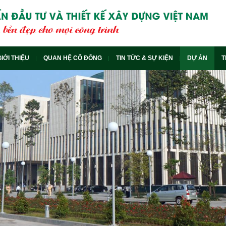
GIỚI THIỆU
QUAN HỆ CỔ ĐÔNG
TIN TỨC & SỰ KIỆN
DỰ ÁN
T