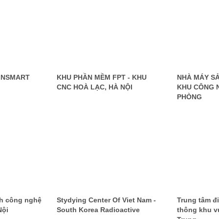
VINSMART
KHU PHẦN MỀM FPT - KHU
NHÀ MÁY SẢ
CNC HOÀ LẠC, HÀ NỘI
KHU CÔNG N
PHÒNG
ch công nghệ
Stydying Center Of Viet Nam -
Trung tâm đ
Nội
South Korea Radioactive
thông khu v