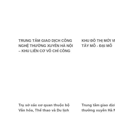
TRUNG TÂM GIAO DỊCH CÔNG
KHU ĐÔ THỊ MỚI 
NGHỆ THƯỜNG XUYÊN HÀ NỘI
TÂY MỖ - ĐẠI MỖ
– KHU LIÊN CƠ VÕ CHÍ CÔNG
Trụ sở các cơ quan thuộc bộ
Trung tâm giao dị
Văn hóa, Thể thao và Du lịch
thường xuyên Hà 