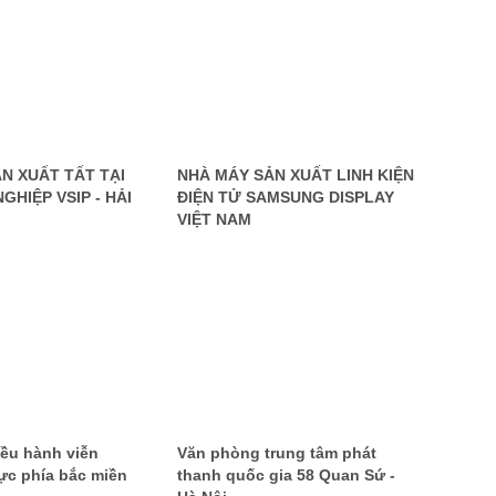
N XUẤT TẤT TẠI
NHÀ MÁY SẢN XUẤT LINH KIỆN
GHIỆP VSIP - HẢI
ĐIỆN TỬ SAMSUNG DISPLAY
VIỆT NAM
iều hành viễn
Văn phòng trung tâm phát
ực phía bắc miền
thanh quốc gia 58 Quan Sứ -