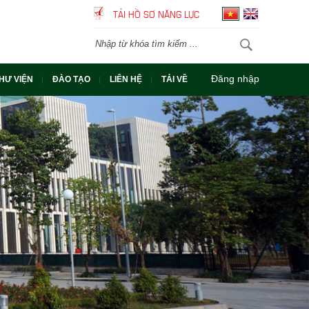
TẢI HỒ SƠ NĂNG LỰC
Đăng nhập
HƯ VIỆN
ĐÀO TẠO
LIÊN HỆ
TẢI VỀ