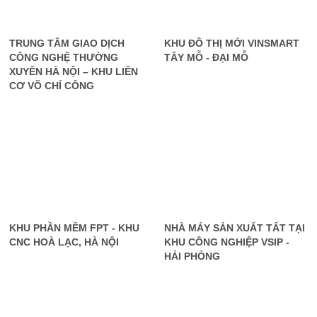
TRUNG TÂM GIAO DỊCH
KHU ĐÔ THỊ MỚI VINSMART
CÔNG NGHỆ THƯỜNG
TÂY MỖ - ĐẠI MỖ
XUYÊN HÀ NỘI – KHU LIÊN
CƠ VÕ CHÍ CÔNG
KHU PHẦN MỀM FPT - KHU
NHÀ MÁY SẢN XUẤT TẤT TẠI
CNC HOÀ LẠC, HÀ NỘI
KHU CÔNG NGHIỆP VSIP -
HẢI PHÒNG