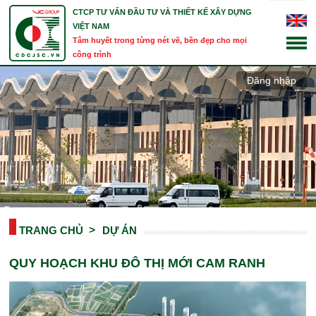
CTCP TƯ VẤN ĐẦU TƯ VÀ THIẾT KẾ XÂY DỰNG
VIỆT NAM
Tâm huyết trong từng nét vẽ, bền đẹp cho mọi
công trình
Đăng nhập
TRANG CHỦ
DỰ ÁN
QUY HOẠCH KHU ĐÔ THỊ MỚI CAM RANH